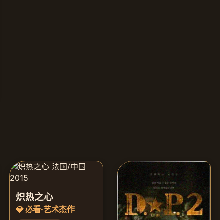
炽热之心
💎 必看·艺术杰作