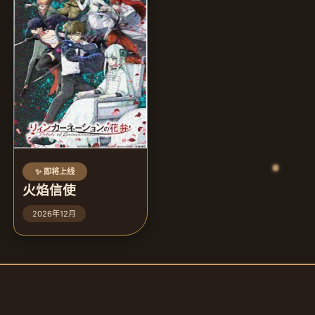
✨ 即将上线
火焰信使
2026年12月