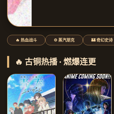
🔥 热血战斗
⚙️ 蒸汽朋克
🏰 奇幻史诗
🔥 古铜热播 · 燃爆连更