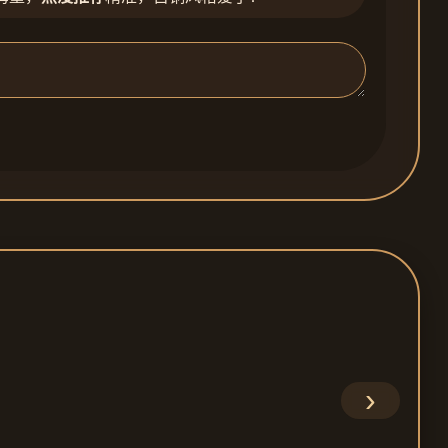
，
动漫嗨
就是我的热血动漫天堂！”
›