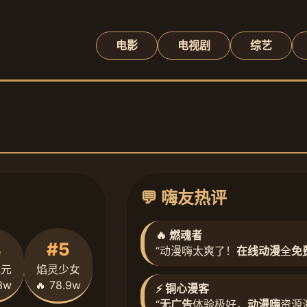
电影
电视剧
综艺
💬 嗨友热评
🔥 燃魂者
4
#5
“动漫嗨太爽了！
在线动漫
全
免
纪元
焰灵少女
.3w
🔥 78.9w
⚡ 铜心漫客
“
无广告
体验极好，
动漫嗨
资源