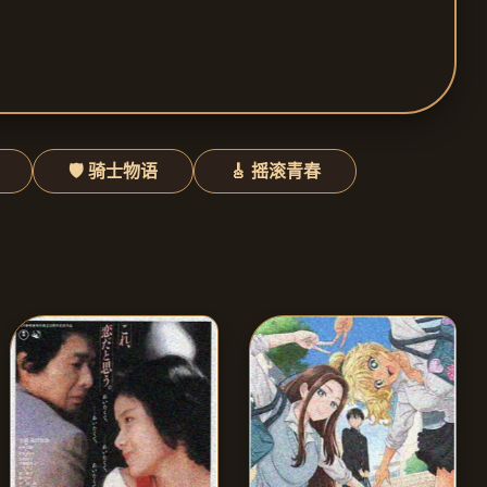
🛡️ 骑士物语
🎸 摇滚青春